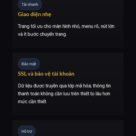
Tải nhanh
Giao diện nhẹ
Trang tối ưu cho màn hình nhỏ, menu rõ, nút lớn
và ít bước chuyển trang.
Bảo mật
SSL và bảo vệ tài khoản
Dữ liệu được truyền qua lớp mã hóa; thông tin
thanh toán không cần lưu trên thiết bị lâu hơn
mức cần thiết.
Hỗ trợ