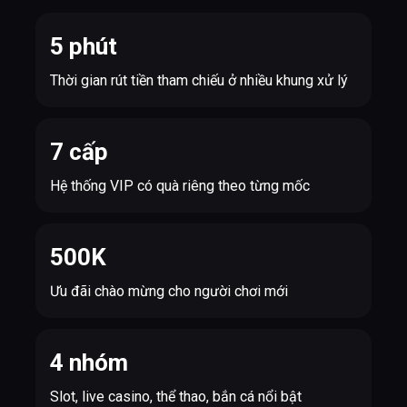
5 phút
Thời gian rút tiền tham chiếu ở nhiều khung xử lý
7 cấp
Hệ thống VIP có quà riêng theo từng mốc
500K
Ưu đãi chào mừng cho người chơi mới
4 nhóm
Slot, live casino, thể thao, bắn cá nổi bật