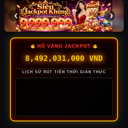
❮
❯
HŨ VÀNG JACKPOT
8,492,031,000 VND
LỊCH SỬ RÚT TIỀN THỜI GIAN THỰC