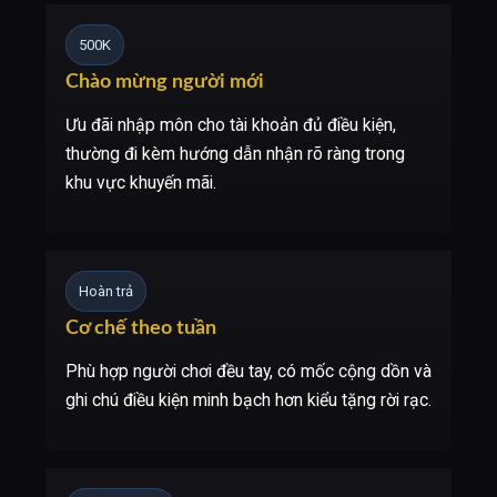
500K
Chào mừng người mới
Ưu đãi nhập môn cho tài khoản đủ điều kiện,
thường đi kèm hướng dẫn nhận rõ ràng trong
khu vực khuyến mãi.
Hoàn trả
Cơ chế theo tuần
Phù hợp người chơi đều tay, có mốc cộng dồn và
ghi chú điều kiện minh bạch hơn kiểu tặng rời rạc.