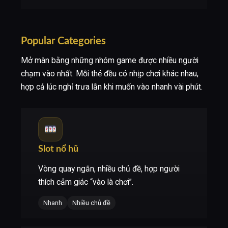
Popular Categories
Mở màn bằng những nhóm game được nhiều người
chạm vào nhất. Mỗi thẻ đều có nhịp chơi khác nhau,
hợp cả lúc nghỉ trưa lẫn khi muốn vào nhanh vài phút.
Slot nổ hũ
Vòng quay ngắn, nhiều chủ đề, hợp người
thích cảm giác “vào là chơi”.
Nhanh
Nhiều chủ đề