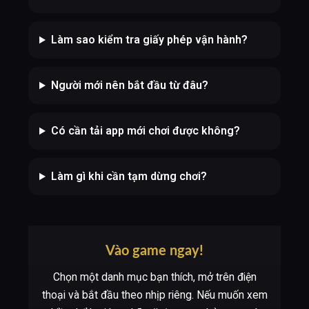
Làm sao kiểm tra giấy phép vận hành?
Người mới nên bắt đầu từ đâu?
Có cần tải app mới chơi được không?
Làm gì khi cần tạm dừng chơi?
Vào game ngay!
Chọn một danh mục bạn thích, mở trên điện
thoại và bắt đầu theo nhịp riêng. Nếu muốn xem