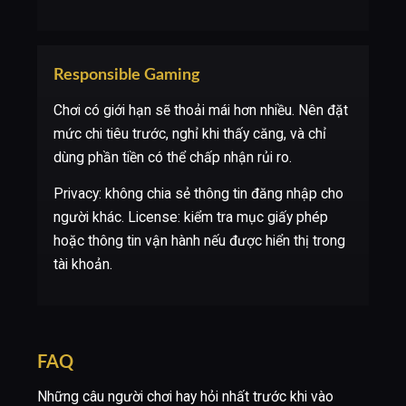
Responsible Gaming
Chơi có giới hạn sẽ thoải mái hơn nhiều. Nên đặt
mức chi tiêu trước, nghỉ khi thấy căng, và chỉ
dùng phần tiền có thể chấp nhận rủi ro.
Privacy: không chia sẻ thông tin đăng nhập cho
người khác. License: kiểm tra mục giấy phép
hoặc thông tin vận hành nếu được hiển thị trong
tài khoản.
FAQ
Những câu người chơi hay hỏi nhất trước khi vào