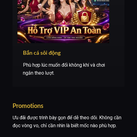
Bắn cá sôi động
Phù hợp lúc muốn đổi không khí và chơi
ngắn theo lượt.
Promotions
Ưu đãi được trình bày gọn để dễ theo dõi. Không cần
đọc vòng vo, chỉ cần nhìn là biết mốc nào phù hợp.