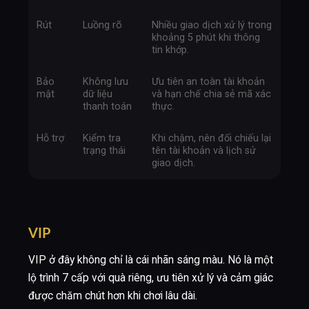
Rút
Luồng rõ
Nhiều giao dịch xử lý trong
khoảng 5 phút khi thông
tin khớp.
Bảo
Không lưu
Ưu tiên an toàn tài khoản
mật
dữ liệu
và hạn chế chia sẻ mã xác
thanh toán
thực.
Hỗ trợ
Kiểm tra
Khi chậm, nên đối chiếu lại
trạng thái
tên tài khoản và lịch sử
giao dịch.
VIP
VIP ở đây không chỉ là cái nhãn sáng màu. Nó là một
lộ trình 7 cấp với quà riêng, ưu tiên xử lý và cảm giác
được chăm chút hơn khi chơi lâu dài.