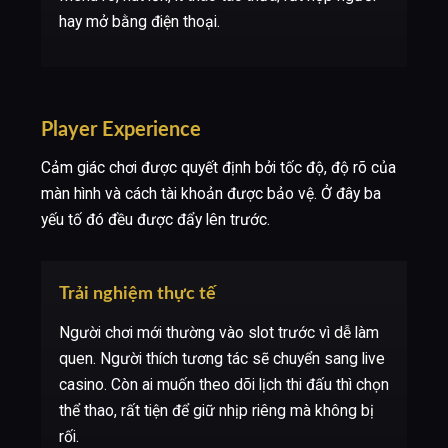
hay mở bằng điện thoại.
Player Experience
Cảm giác chơi được quyết định bởi tốc độ, độ rõ của
màn hình và cách tài khoản được bảo vệ. Ở đây ba
yếu tố đó đều được đẩy lên trước.
Trải nghiệm thực tế
Người chơi mới thường vào slot trước vì dễ làm
quen. Người thích tương tác sẽ chuyển sang live
casino. Còn ai muốn theo dõi lịch thi đấu thì chọn
thể thao, rất tiện để giữ nhịp riêng mà không bị
rối.